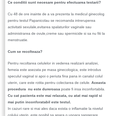
Ce conditii sunt necesare pentru efectuarea testarii?
Cu 48 de ore inainte de a va prezenta la medicul ginecolog
pentru testul Papanicolau se recomanda intreruperea
activitatii sexulale,evitarea spalaturilor vaginale sau
administrarea de ovule,creme sau spermicide si sa nu fiti la
menstruatie.
Cum se recolteaza?
Pentru recoltarea celulelor in vederea realizarii analizei,
femeia este asezata pe masa ginecologica, este introdus
speculul vaginal si apoi o periuta fina pana in canalul colul
uterin, care este rotita pentru colectarea de celule.
Aceasta
procedura nu este dureroasa
poate fi insa inconfortabila.
Cu cat pacienta este mai relaxata, cu atat mai rapid si
mai putin inconforatabil este testul.
In cazuri rare si mai ales daca exista o inflamatie la nivelul
colului uterin, este posibil sa apara o usoara sangerare