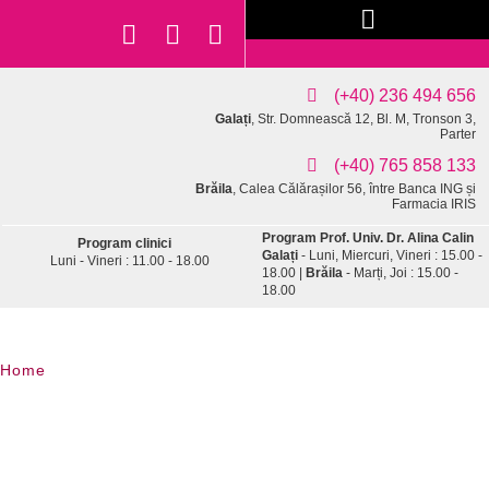
(+40) 236 494 656
Galați
, Str. Domnească 12, Bl. M, Tronson 3,
Parter
(+40) 765 858 133
Brăila
, Calea Călărașilor 56, între Banca ING și
Farmacia IRIS
Program Prof. Univ. Dr. Alina Calin
Program clinici
Galați
- Luni, Miercuri, Vineri : 15.00 -
Luni - Vineri : 11.00 - 18.00
18.00 |
Brăila
- Marți, Joi : 15.00 -
18.00
Home
/
Examen Papanicolau
Examen Papanicolau