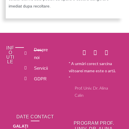
imediat dupa recoltare.
INF
Despre
O
UTI
noi
LE
" A urmări corect sarcina
Servicii
viitoarei mame este o artă.
"
GDPR
Prof. Univ. Dr. Alina
Calin
DATE CONTACT
PROGRAM PROF.
GALAȚI
UNIV. DR. ALINA